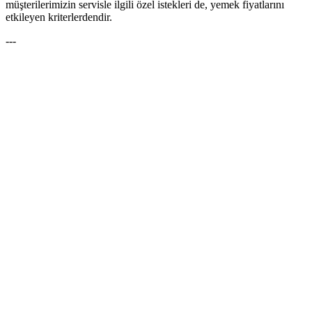
müşterilerimizin servisle ilgili özel istekleri de, yemek fiyatlarını
etkileyen kriterlerdendir.
---
140+ çeşitlik menümüze göz atın
MENÜ