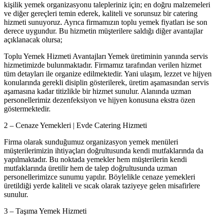
kişilik yemek organizasyonu talepleriniz için; en doğru malzemeleri
ve diğer gereçleri temin ederek, kaliteli ve sorunsuz bir catering
hizmeti sunuyoruz. Ayrıca firmamızın toplu yemek fiyatları ise son
derece uygundur. Bu hizmetin müşterilere saldığı diğer avantajlar
açıklanacak olursa;
Toplu Yemek Hizmeti Avantajları Yemek üretiminin yanında servis
hizmetimizde bulunmaktadır. Firmamız tarafından verilen hizmet
tüm detayları ile organize edilmektedir. Yani ulaşım, lezzet ve hijyen
konularında gerekli disiplin gösterilerek, üretim aşamasından servis
aşamasına kadar titizlikle bir hizmet sunulur. Alanında uzman
personellerimiz dezenfeksiyon ve hijyen konusuna ekstra özen
göstermektedir.
2 – Cenaze Yemekleri | Evde Catering Hizmeti
Firma olarak sunduğumuz organizasyon yemek menüleri
müşterilerimizin ihtiyaçları doğrultusunda kendi mutfaklarında da
yapılmaktadır. Bu noktada yemekler hem müşterilerin kendi
mutfaklarında üretilir hem de talep doğrultusunda uzman
personellerimizce sunumu yapılır. Böylelikle cenaze yemekleri
üretildiği yerde kaliteli ve sıcak olarak taziyeye gelen misafirlere
sunulur.
3 – Taşıma Yemek Hizmeti