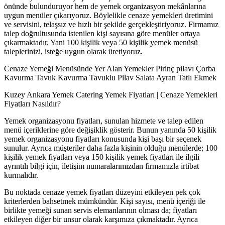
önünde bulunduruyor hem de yemek organizasyon mekânlarına
uygun menüler çıkarıyoruz. Böylelikle cenaze yemekleri üretimini
ve servisini, telaşsız ve hızlı bir şekilde gerçekleştiriyoruz. Firmamız
talep doğrultusunda istenilen kişi sayısına göre menüler ortaya
çıkarmaktadır. Yani 100 kişilik veya 50 kişilik yemek menüsü
taleplerinizi, isteğe uygun olarak üretiyoruz.
Cenaze Yemeği Menüsünde Yer Alan Yemekler Pirinç pilavı Çorba
Kavurma Tavuk Kavurma Tavuklu Pilav Salata Ayran Tatlı Ekmek
Kuzey Ankara Yemek Catering Yemek Fiyatları | Cenaze Yemekleri
Fiyatları Nasıldır?
Yemek organizasyonu fiyatları, sunulan hizmete ve talep edilen
menü içeriklerine göre değişiklik gösterir. Bunun yanında 50 kişilik
yemek organizasyonu fiyatları konusunda kişi başı bir seçenek
sunulur. Ayrıca müşteriler daha fazla kişinin olduğu menülerde; 100
kişilik yemek fiyatları veya 150 kişilik yemek fiyatları ile ilgili
ayrıntılı bilgi için, iletişim numaralarımızdan firmamızla irtibat
kurmalıdır.
Bu noktada cenaze yemek fiyatları düzeyini etkileyen pek çok
kriterlerden bahsetmek mümkündür. Kişi sayısı, menü içeriği ile
birlikte yemeği sunan servis elemanlarının olması da; fiyatları
etkileyen diğer bir unsur olarak karşımıza çıkmaktadır. Ayrıca