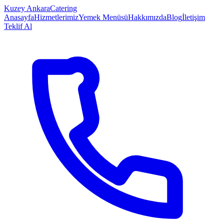
Kuzey Ankara
Catering
Anasayfa
Hizmetlerimiz
Yemek Menüsü
Hakkımızda
Blog
İletişim
Teklif Al