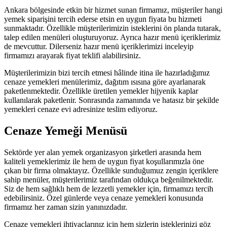
Ankara bölgesinde etkin bir hizmet sunan firmamız, müşteriler hangi
yemek siparişini tercih ederse etsin en uygun fiyata bu hizmeti
sunmaktadır. Özellikle müşterilerimizin isteklerini ön planda tutarak,
talep edilen menüleri oluşturuyoruz. Ayrıca hazır menü içeriklerimiz
de mevcuttur. Dilerseniz hazır menü içeriklerimizi inceleyip
firmamızı arayarak fiyat teklifi alabilirsiniz.
Müşterilerimizin bizi tercih etmesi hâlinde itina ile hazırladığımız
cenaze yemekleri menülerimiz, dağıtım ısısına göre ayarlanarak
paketlenmektedir. Özellikle üretilen yemekler hijyenik kaplar
kullanılarak paketlenir. Sonrasında zamanında ve hatasız bir şekilde
yemekleri cenaze evi adresinize teslim ediyoruz.
Cenaze Yemeği Menüsü
Sektörde yer alan yemek organizasyon şirketleri arasında hem
kaliteli yemeklerimiz ile hem de uygun fiyat koşullarımızla öne
çıkan bir firma olmaktayız. Özellikle sunduğumuz zengin içeriklere
sahip menüler, müşterilerimiz tarafından oldukça beğenilmektedir.
Siz de hem sağlıklı hem de lezzetli yemekler için, firmamızı tercih
edebilirsiniz. Özel günlerde veya cenaze yemekleri konusunda
firmamız her zaman sizin yanınızdadır.
Cenaze yemekleri ihtiyaçlarınız için hem sizlerin isteklerinizi göz